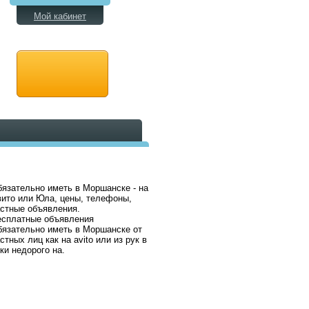
Мой кабинет
язательно иметь в Моршанске - на
ито или Юла, цены, телефоны,
стные объявления.
есплатные объявления
язательно иметь в Моршанске от
стных лиц как на avito или из рук в
ки недорого на.