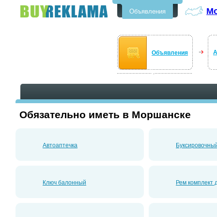
М
Объявления
Бесплатные объявления в
Моршанске
А
Объявления
Обязательно иметь в Моршанске
Автоаптечка
Буксировочный
Ключ балонный
Рем комплект 