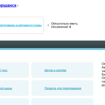
оршанск
Обязательно иметь.
втотовары и автоаксессуары
Объявлений:
0
Об
Ав
 трос
Щетки и скребки
ча
Б
Об
ча
ру
для шины
Провода для прикуривания