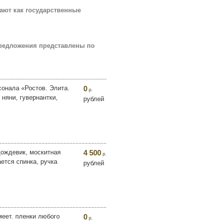
ают как государственные
предложения представлены по
сонала «Ростов. Элита.
0
р.
няни, гувернантки,
рублей
дождевик, москитная
4 500
р.
ется спинка, ручка
рублей
меет. пленки любого
0
р.