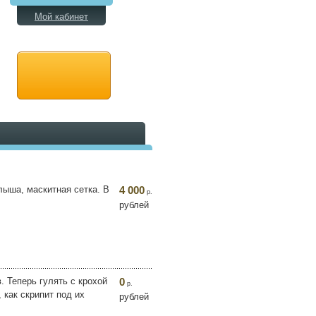
Мой кабинет
лыша, маскитная сетка. В
4 000
р.
рублей
. Теперь гулять с крохой
0
р.
 как скрипит под их
рублей