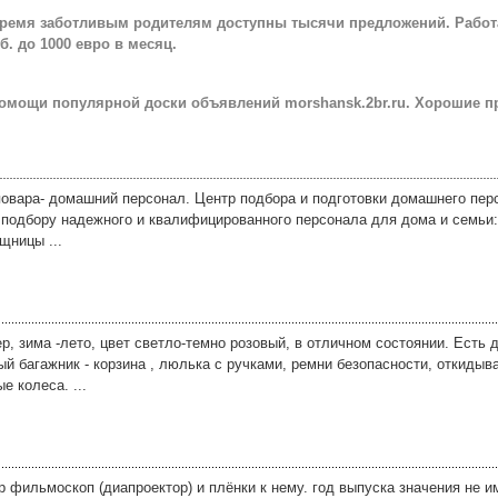
время заботливым родителям доступны тысячи предложений. Работ
б. до 1000 евро в месяц.
помощи популярной доски объявлений morshansk.2br.ru. Хорошие 
повара- домашний персонал. Центр подбора и подготовки домашнего пер
 подбору надежного и квалифицированного персонала для дома и семьи: 
щницы ...
, зима -лето, цвет светло-темно розовый, в отличном состоянии. Есть 
й багажник - корзина , люлька с ручками, ремни безопасности, откидыва
е колеса. ...
 фильмоскоп (диапроектор) и плёнки к нему. год выпуска значения не и