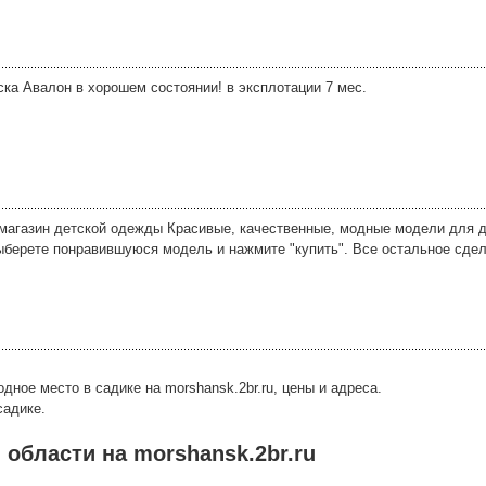
ска Авалон в хорошем состоянии! в эксплотации 7 мес.
магазин детской одежды Красивые, качественные, модные модели для дет
Выберете понравившуюся модель и нажмите "купить". Все остальное сде
дное место в садике на morshansk.2br.ru, цены и адреса.
садике.
области на morshansk.2br.ru