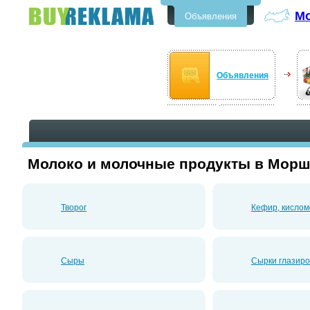
М
Объявления
Бесплатные объявления в
Моршанске
Объявления
Молоко и молочные продукты в Морш
Творог
Кефир, кислом
Сыры
Сырки глазир