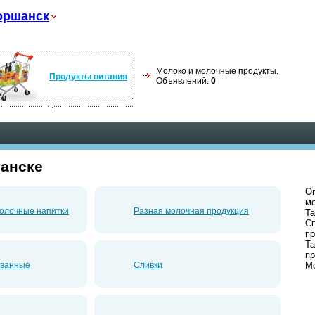
оршанск
Молоко и молочные продукты.
Продукты питания
Объявлений:
0
анске
Оп
мо
олочные напитки
Разная молочная продукция
Та
Сп
пр
Та
пр
ованные
Сливки
Мо