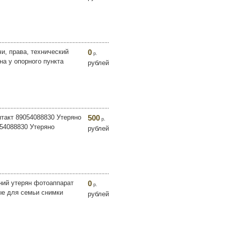
чи, права, технический
0
р.
на у опорного пункта
рублей
нтакт 89054088830 Утеряно
500
р.
054088830 Утеряно
рублей
ний утерян фотоаппарат
0
р.
ые для семьи снимки
рублей