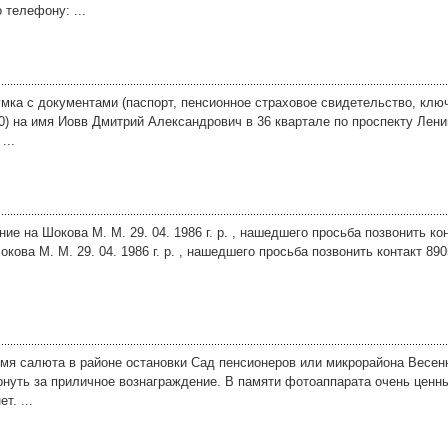
 телефону: ...
 сумка с документами (паспорт, пенсионное страховое свидетельство, клю
) на имя Иовв Дмитрий Александрович в 36 квартале по проспекту Лени
...
ие на Шокова М. М. 29. 04. 1986 г. р. , нашедшего просьба позвонить ко
кова М. М. 29. 04. 1986 г. р. , нашедшего просьба позвонить контакт 89
ремя салюта в районе остановки Сад пенсионеров или микрорайона Весен
рнуть за приличное вознаграждение. В памяти фотоаппарата очень ценн
т. ...