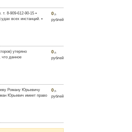
. 8-909-612-90-15 •
0
р.
судах всех инстанций. •
рублей
аторов) утеряно
0
р.
 что данное
рублей
шеву Роману Юрьевичу
0
р.
оман Юрьевич имеет право
рублей