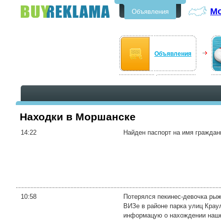
М
Объявления
Бесплатные объявления в
Моршанске
Объявления
Находки в Моршанске
14:22
Найден паспорт на имя гражданк
10:58
Потерялся пекинес-девочка рыж
ВИЗе в районе парка улиц Краул
информацую о нахождении нашей