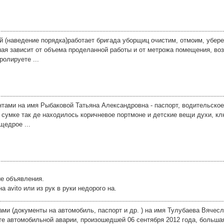
ей (наведение порядка)работает бригада уборщиц очистим, отмоим, убер
рная зависит от объема проделанной работы и от метрожа помещения, в
олируете ...
нтами на имя Рыбаковой Татьяна Александровна - паспорт, водительское
 сумке так де находилось коричневое портмоне и детские вещи духи, кл
щедрое ...
ые объявления.
avito или из рук в руки недорого на.
ми (документы на автомобиль, паспорт и др. ) на имя Тулубаева Вячес
те автомобильной аварии, произошедшей 06 сентября 2012 года, большая