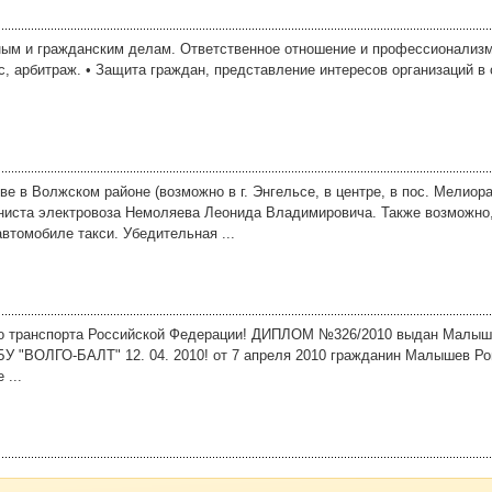
ым и гражданским делам. Ответственное отношение и профессионализм. т
, арбитраж. • Защита граждан, представление интересов организаций в 
ове в Волжском районе (возможно в г. Энгельсе, в центре, в пос. Мелиор
ста электровоза Немоляева Леонида Владимировича. Также возможно,
втомобиле такси. Убедительная ...
тво транспорта Российской Федерации! ДИПЛОМ №326/2010 выдан Малы
БУ "ВОЛГО-БАЛТ" 12. 04. 2010! от 7 апреля 2010 гражданин Малышев Р
 ...