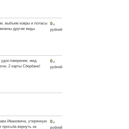
ем, выбъем ковры и поласы
0
р.
озможны другие виды
рублей
 удостоверение, мед.
0
р.
ючи, 2 карты Сбербанк!
рублей
лава Ивановича, утерянную
0
р.
 просьба вернуть за
рублей