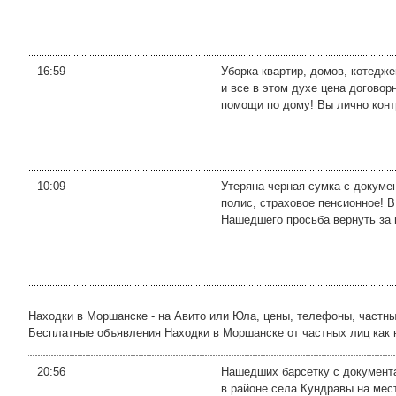
16:59
Уборка квартир, домов, котедж
и все в этом духе цена догово
помощи по дому! Вы лично контр
10:09
Утеряна черная сумка с докуме
полис, страховое пенсионное! В
Нашедшего просьба вернуть за 
Находки в Моршанске - на Авито или Юла, цены, телефоны, частн
Бесплатные объявления Находки в Моршанске от частных лиц как на 
20:56
Нашедших барсетку с документа
в районе села Кундравы на мес