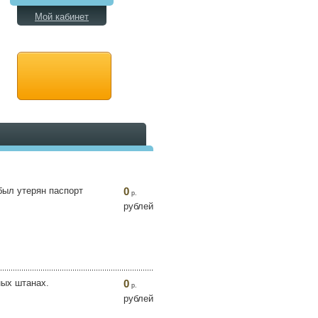
Мой кабинет
 был утерян паспорт
0
р.
рублей
ных штанах.
0
р.
рублей