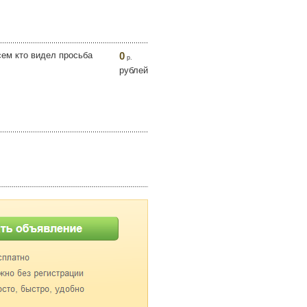
сем кто видел просьба
0
р.
рублей