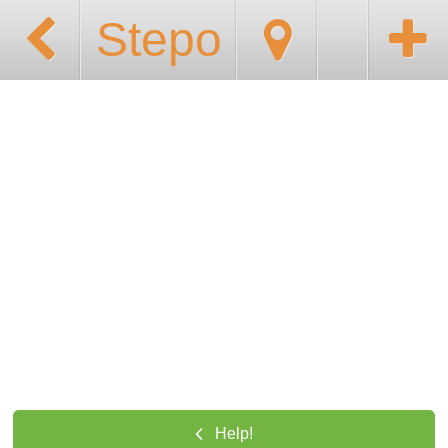
Stepo
Help!