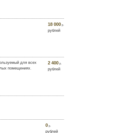
18 000
р.
рублей
ользуемый для всех
2 400
р.
илых помещениях.
рублей
0
р.
рублей