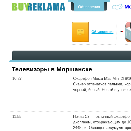
М
Объявления
Бесплатные объявления в
Моршанске
Объявления
Телевизоры в Моршанске
10:27
Смартфон Meizu M3s Mini 2Гб/16Г
Сканер отпечатков пальцев, ко
черный, белый. Новый в упаковке
11:55
Нокиа C7 — отличный смартфон
дисплеем, отображающим до 16 
2448 px. Оснащен аккумулятором