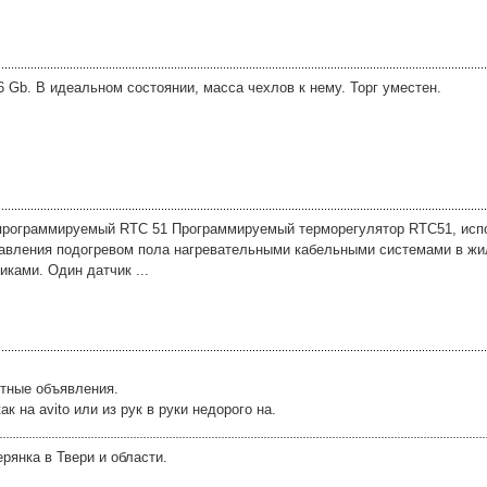
 Gb. В идеальном состоянии, масса чехлов к нему. Торг уместен.
программируемый RTC 51 Программируемый терморегулятор RTC51, исп
управления подогревом пола нагревательными кабельными системами в ж
ками. Один датчик ...
стные объявления.
 на avito или из рук в руки недорого на.
янка в Твери и области.