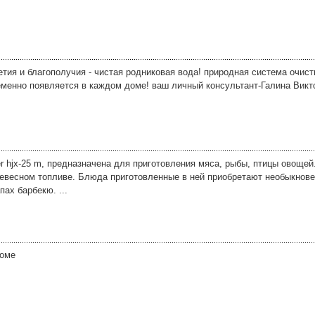
етия и благополучия - чистая родниковая вода! природная система очис
еменно появляется в каждом доме! ваш личный консультант-Галина Викт
r hjx-25 m, предназначена для приготовления мяса, рыбы, птицы овощей
ревесном топливе. Блюда приготовленные в ней приобретают необыкнов
пах барбекю. ...
доме