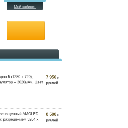
Мой кабинет
ран 5 (1280 х 720),
7 950
р.
мулятор – 3020мАч. Цвет
рублей
, оснащенный AMOLED-
8 500
р.
 с разрешением 3264 x
рублей