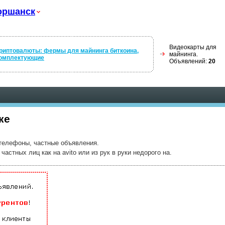
оршанск
Видеокарты для
риптовалюты: фермы для майнинга биткоина,
майнинга.
омплектующие
Объявлений:
20
ке
 телефоны, частные объявления.
стных лиц как на avito или из рук в руки недорого на.